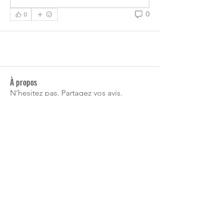
0
0
À propos
N'hesitez pas. Partagez vos avis.
membres
gokaburnetc1981
S'abonner
gokaburnetc1981
laurent
S'abonner
laurent
Philippe Maissin
S'abonner
Philippe Maissin
jeanvansnick
S'abonner
jeanvansnick
suzriclemos
S'abonner
suzriclemos