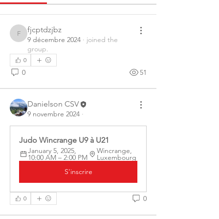
fjcptdzjbz
fjcptdzjbz
9 décembre 2024
·
joined the
group.
0
0
51
Danielson CSV
9 novembre 2024
·
Judo Wincrange U9 à U21
January 5, 2025, 
Wincrange, 
10:00 AM – 2:00 PM
Luxembourg
S'inscrire
0
0