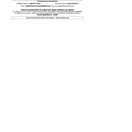
Partager cet événement
JJJCA
info@judo-jujitsu-arlon.be