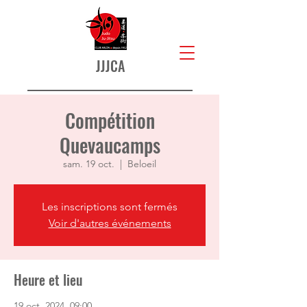
JJJCA
Compétition
Quevaucamps
sam. 19 oct.
  |  
Beloeil
Les inscriptions sont fermés
Voir d'autres événements
Heure et lieu
19 oct. 2024, 09:00