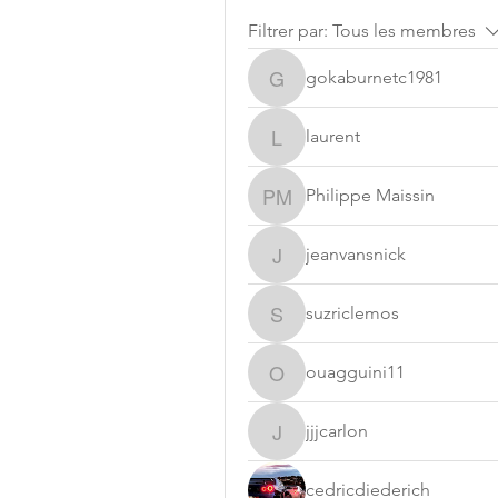
Filtrer par:
Tous les membres
gokaburnetc1981
gokaburnetc1981
laurent
laurent
Philippe Maissin
Philippe Maissin
jeanvansnick
jeanvansnick
suzriclemos
suzriclemos
ouagguini11
ouagguini11
jjjcarlon
jjjcarlon
cedricdiederich