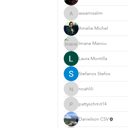
assamisalim
assamisalim
Amélie Michel
Imane Manou
Laura Montilla
Stefanos Stefos
noahlili
noahlili
pattyschmit14
pattyschmit14
Danielson CSV