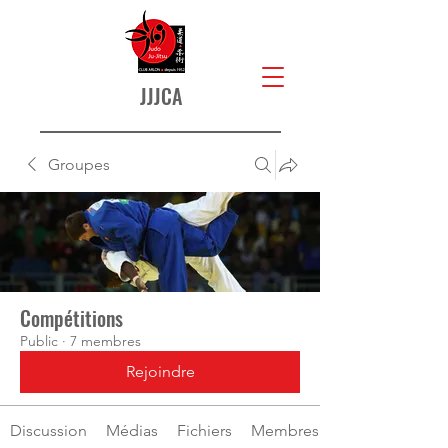
JJJCA
Groupes
Compétitions
Public
·
7 membres
Rejoindre
Discussion
Médias
Fichiers
Membres