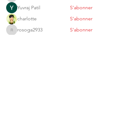
Yuvraj Patil
S'abonner
charlotte
S'abonner
rosoga2933
S'abonner
rosoga2933
shubhangi fusam
S'abonner
Voir tous les membres (7)
JJJCA
info@judo-jujitsu-arlon.be
© 2023 JJJCA par
Danielson