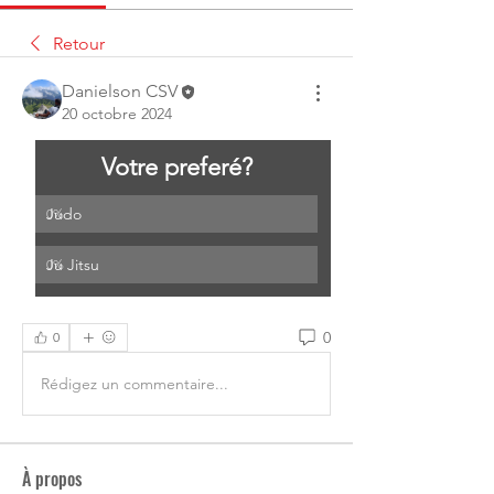
Retour
Danielson CSV
20 octobre 2024
Votre preferé?
Judo
0
%
Ju Jitsu
0
%
0
0
Rédigez un commentaire...
À propos