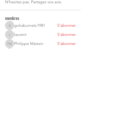
N'hesitez pas. Partagez vos avis.
membres
gokaburnetc1981
S'abonner
gokaburnetc1981
laurent
S'abonner
laurent
Philippe Maissin
S'abonner
Philippe Maissin
jeanvansnick
S'abonner
jeanvansnick
suzriclemos
S'abonner
suzriclemos
Voir tous les membres (25)
JJJCA